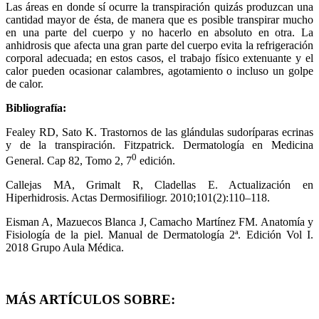
Las áreas en donde sí ocurre la transpiración quizás produzcan una
cantidad mayor de ésta, de manera que es posible transpirar mucho
en una parte del cuerpo y no hacerlo en absoluto en otra. La
anhidrosis que afecta una gran parte del cuerpo evita la refrigeración
corporal adecuada; en estos casos, el trabajo físico extenuante y el
calor pueden ocasionar calambres, agotamiento o incluso un golpe
de calor.
Bibliografía:
Fealey RD, Sato K. Trastornos de las glándulas sudoríparas ecrinas
y de la transpiración. Fitzpatrick. Dermatología en Medicina
0
General. Cap 82, Tomo 2, 7
edición.
Callejas MA, Grimalt R, Cladellas E. Actualización en
Hiperhidrosis. Actas Dermosifiliogr. 2010;101(2):110–118.
Eisman A, Mazuecos Blanca J, Camacho Martínez FM. Anatomía y
Fisiología de la piel. Manual de Dermatología 2ª. Edición Vol I.
2018 Grupo Aula Médica.
MÁS ARTÍCULOS SOBRE: