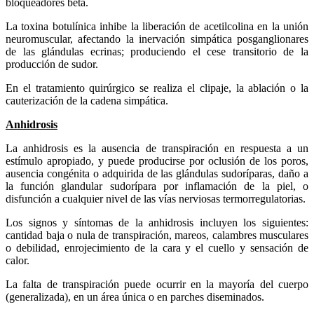
bloqueadores beta.
La toxina botulínica inhibe la liberación de acetilcolina en la unión
neuromuscular, afectando la inervación simpática posganglionares
de las glándulas ecrinas; produciendo el cese transitorio de la
producción de sudor.
En el tratamiento quirúrgico se realiza el clipaje, la ablación o la
cauterización de la cadena simpática.
Anhidrosis
La anhidrosis es la ausencia de transpiración en respuesta a un
estímulo apropiado, y puede producirse por oclusión de los poros,
ausencia congénita o adquirida de las glándulas sudoríparas, daño a
la función glandular sudorípara por inflamación de la piel, o
disfunción a cualquier nivel de las vías nerviosas termorregulatorias.
Los signos y síntomas de la anhidrosis incluyen los siguientes:
cantidad baja o nula de transpiración, mareos, calambres musculares
o debilidad, enrojecimiento de la cara y el cuello y sensación de
calor.
La falta de transpiración puede ocurrir en la mayoría del cuerpo
(generalizada), en un área única o en parches diseminados.