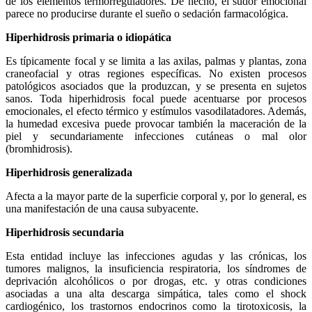
de los elementos termorreguladores. De hecho, el sudor emocional
parece no producirse durante el sueño o sedación farmacológica.
Hiperhidrosis primaria o idiopática
Es típicamente focal y se limita a las axilas, palmas y plantas, zona
craneofacial y otras regiones específicas. No existen procesos
patológicos asociados que la produzcan, y se presenta en sujetos
sanos. Toda hiperhidrosis focal puede acentuarse por procesos
emocionales, el efecto térmico y estímulos vasodilatadores. Además,
la humedad excesiva puede provocar también la maceración de la
piel y secundariamente infecciones cutáneas o mal olor
(bromhidrosis).
Hiperhidrosis generalizada
Afecta a la mayor parte de la superficie corporal y, por lo general, es
una manifestación de una causa subyacente.
Hiperhidrosis secundaria
Esta entidad incluye las infecciones agudas y las crónicas, los
tumores malignos, la insuficiencia respiratoria, los síndromes de
deprivación alcohólicos o por drogas, etc. y otras condiciones
asociadas a una alta descarga simpática, tales como el shock
cardiogénico, los trastornos endocrinos como la tirotoxicosis, la