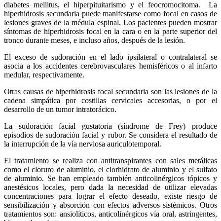
diabetes mellitus, el hiperpituitarismo y el feocromocitoma. La
hiperhidrosis secundaria puede manifestarse como focal en casos de
lesiones graves de la médula espinal. Los pacientes pueden mostrar
síntomas de hiperhidrosis focal en la cara o en la parte superior del
tronco durante meses, e incluso años, después de la lesión.
El exceso de sudoración en el lado ipsilateral o contralateral se
asocia a los accidentes cerebrovasculares hemisféricos o al infarto
medular, respectivamente.
Otras causas de hiperhidrosis focal secundaria son las lesiones de la
cadena simpática por costillas cervicales accesorias, o por el
desarrollo de un tumor intratorácico.
La sudoración facial gustatoria (síndrome de Frey) produce
episodios de sudoración facial y rubor. Se considera el resultado de
la interrupción de la vía nerviosa auriculotemporal.
El tratamiento se realiza con antitranspirantes con sales metálicas
como el cloruro de aluminio, el clorhidrato de aluminio y el sulfato
de aluminio. Se han empleado también anticolinérgicos tópicos y
anestésicos locales, pero dada la necesidad de utilizar elevadas
concentraciones para lograr el efecto deseado, existe riesgo de
sensibilización y absorción con efectos adversos sistémicos. Otros
tratamientos son: ansiolíticos, anticolinérgicos vía oral, astringentes,